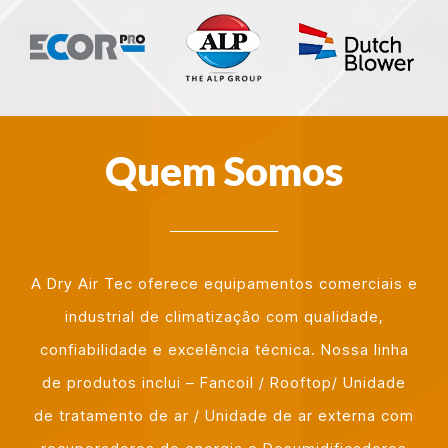
Quem Somos
A Dry Air Tec oferece equipamentos comerciais e
industrial de climatização com qualidade,
confiabilidade e excelência técnica. Nossa linha
de produtos inclui – Fancoil / Rooftop/ Unidade
de tratamento de ar / Unidade de ar externa com